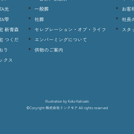
TA光
一般葬
お客
TA雫
社葬
社長
宅 新青森
セレブレーション・オブ・ライフ
スタ
宅 つくだ
エンバーミングについて
おり
供物のご案内
ックス
lllustration
by Koko Kakizaki
©Coryright
株式会社リンクモア
All rights reserved