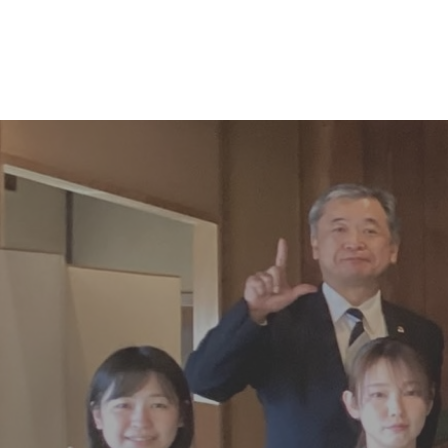
コ
ナ
ン
ビ
テ
ゲ
ン
ー
ツ
シ
へ
ョ
ス
ン
キ
に
ッ
移
プ
動