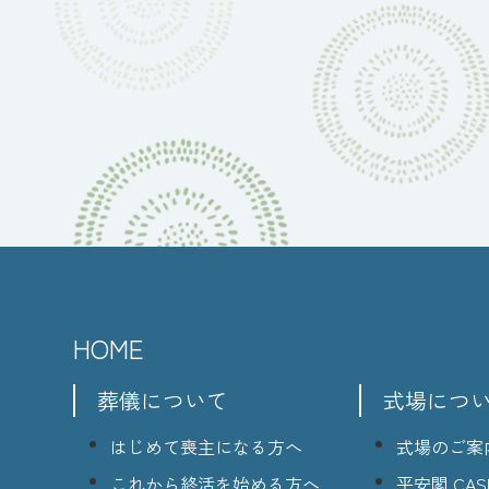
HOME
葬儀について
式場につ
はじめて喪主になる方へ
式場のご案
これから終活を始める方へ
平安閣 CASI