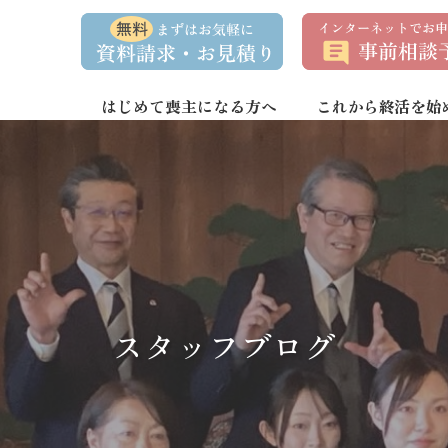
資
事
料
前
請
相
求
談
・
予
お
約
はじめて喪主になる方へ
これから終活を始
問
い
合
わ
せ
スタッフブログ