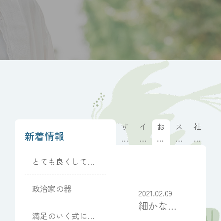
す
イ
お
ス
社
新着情報
べ
ベ
客
タ
長
て
ン
様
ッ
の
とても良くしてい
ト
の
フ
想
ただきました
情
声
ブ
い
報
ロ
政治家の器
2021.02.09
グ
細かな対
満足のいく式にな
応に感謝