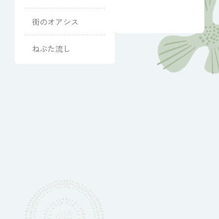
りました
していま
街のオアシス
す
ねぶた流し