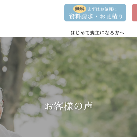
コ
ナ
資
事
ン
ビ
料
前
請
相
テ
ゲ
求
談
ン
ー
・
予
お
約
はじめて喪主になる方へ
ツ
シ
問
へ
ョ
い
合
ス
ン
わ
キ
に
せ
ッ
移
プ
動
お客様の声