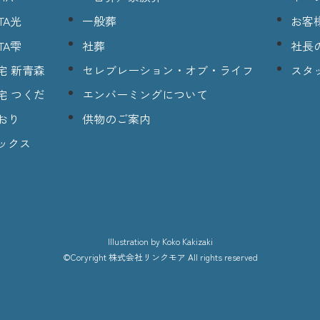
TA光
一般葬
お客
TA雫
社葬
社長
宅 新青森
セレブレーション・オブ・ライフ
スタ
宅 つくだ
エンバーミングについて
おり
供物のご案内
ックス
lllustration
by Koko Kakizaki
©Coryright
株式会社リンクモア
All rights reserved