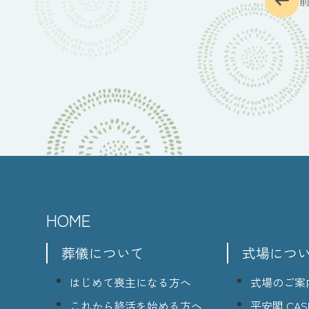
HOME
葬儀について
式場につ
はじめて喪主になる方へ
式場のご案
これから終活を始める方へ
平安閣 CASI