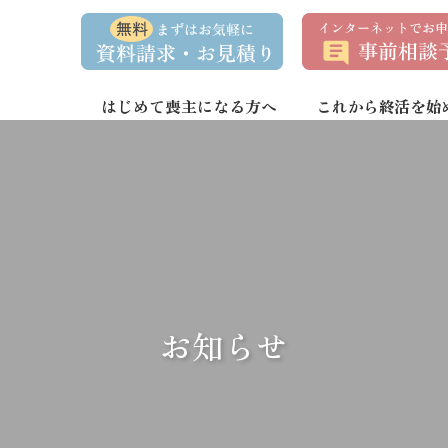
資
事
料
前
請
相
求
談
・
予
お
約
はじめて喪主になる方へ
これから終活を始
問
い
合
わ
せ
お知らせ