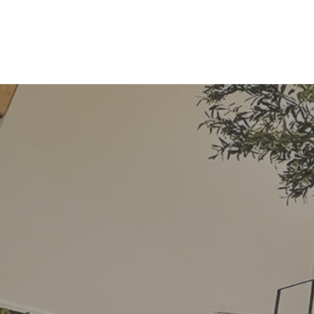
コ
ナ
ン
ビ
テ
ゲ
ン
ー
ツ
シ
へ
ョ
ス
ン
キ
に
ッ
移
プ
動