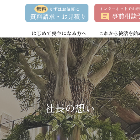
資
事
料
前
請
相
求
談
・
予
お
約
はじめて喪主になる方へ
これから終活を始
問
い
合
わ
せ
社長の想い