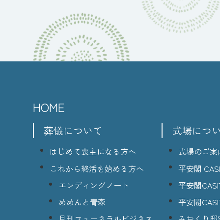
HOME
葬儀について
式場につ
はじめて喪主になる方へ
式場のご案
これから終活を始める方へ
平安閣 CASI
エンディングノート
平安閣CASI
めめんと青森
平安閣CASI
月刊フューネラルビジネス
みおくり邸