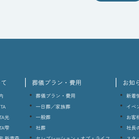
いて
葬儀プラン・費用
お知
内
葬儀プラン・費用
新着
TA
一日葬／家族葬
イベ
TA光
一般葬
お客
TA雫
社葬
社長
宅 新青森
セレブレーション・オブ・ライフ
スタ