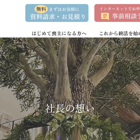
資
事
料
前
請
相
求
談
・
予
お
約
はじめて喪主になる方へ
これから終活を始
問
い
合
わ
せ
社長の想い