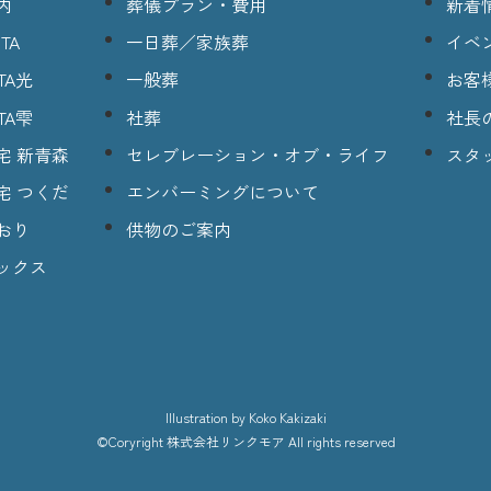
内
葬儀プラン・費用
新着
TA
一日葬／家族葬
イベ
TA光
一般葬
お客
TA雫
社葬
社長
宅 新青森
セレブレーション・オブ・ライフ
スタ
宅 つくだ
エンバーミングについて
おり
供物のご案内
ックス
lllustration
by Koko Kakizaki
©Coryright
株式会社リンクモア
All rights reserved