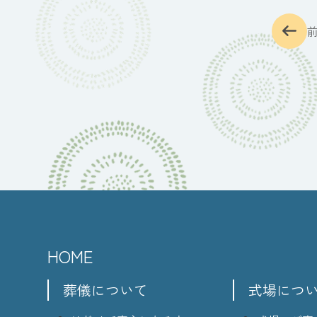
HOME
葬儀について
式場につ