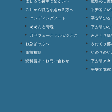
はじめて喪主になる方へ
式場のご案
これから終活を始める方へ
平安閣 CASI
エンディングノート
平安閣CASI
めめんと青森
平安閣CASI
月刊フューネラルビジネス
みおくり邸
お急ぎの方へ
みおくり邸
事前相談
いのりのい
資料請求・お問い合わせ
平安閣アネ
平安閣本館