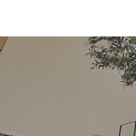
コ
ナ
ン
ビ
テ
ゲ
ン
ー
ツ
シ
へ
ョ
ス
ン
キ
に
ッ
移
プ
動