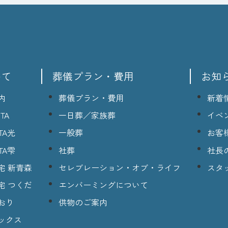
いて
葬儀プラン・費用
お知
内
葬儀プラン・費用
新着
TA
一日葬／家族葬
イベ
TA光
一般葬
お客
TA雫
社葬
社長
宅 新青森
セレブレーション・オブ・ライフ
スタ
宅 つくだ
エンバーミングについて
おり
供物のご案内
ックス