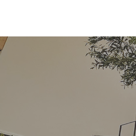
コ
ナ
ン
ビ
テ
ゲ
ン
ー
ツ
シ
へ
ョ
ス
ン
キ
に
ッ
移
プ
動