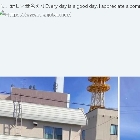
い景色を⭐︎! Every day is a good day. I appreciate a common day
https://www.e-gojokai.com/