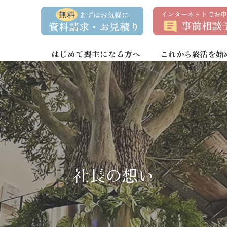
資
事
料
前
請
相
求
談
・
予
お
約
はじめて喪主になる方へ
これから終活を始
問
い
合
わ
せ
社長の想い