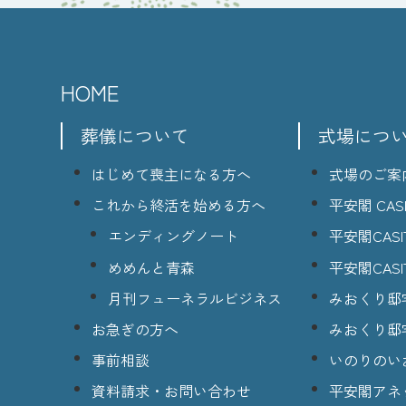
HOME
葬儀について
式場につ
はじめて喪主になる方へ
式場のご案
これから終活を始める方へ
平安閣 CASI
エンディングノート
平安閣CASI
めめんと青森
平安閣CASI
月刊フューネラルビジネス
みおくり邸
お急ぎの方へ
みおくり邸
事前相談
いのりのい
資料請求・お問い合わせ
平安閣アネ