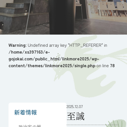
Warning
: Undefined array key "HTTP_REFERER" in
/home/xs397163/e-
gojokai.com/public_html/linkmore2025/wp-
content/themes/linkmore2025/single.php
on line
78
2025.12.07
新着情報
至誠
政治家の器