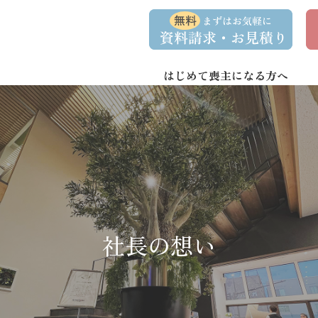
コ
ナ
資
事
ン
ビ
料
前
請
相
テ
ゲ
求
談
ン
ー
・
予
お
約
はじめて喪主になる方へ
ツ
シ
問
へ
ョ
い
合
ス
ン
わ
キ
に
せ
ッ
移
プ
動
社長の想い