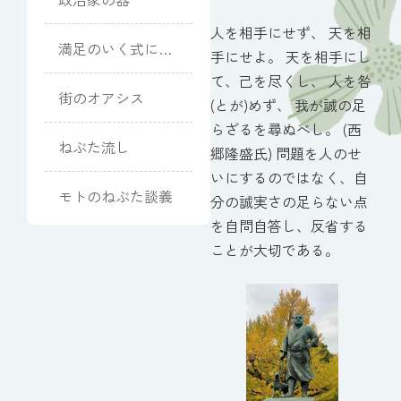
人を相手にせず、 天を相
満足のいく式にな
手にせよ。 天を相手にし
りました
て、己を尽くし、 人を咎
街のオアシス
(とが)めず、 我が誠の足
らざるを尋ぬべし。 (西
ねぶた流し
郷隆盛氏) 問題を人のせ
いにするのではなく、自
モトのねぶた談義
分の誠実さの足らない点
を自問自答し、反省する
ことが大切である。