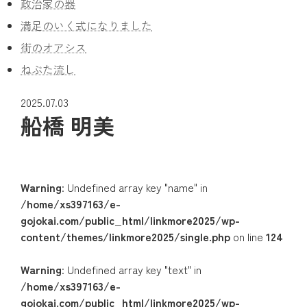
政治家の器
満足のいく式になりました
街のオアシス
ねぶた流し
2025.07.03
船橋 明美
Warning
: Undefined array key "name" in
/home/xs397163/e-
gojokai.com/public_html/linkmore2025/wp-
content/themes/linkmore2025/single.php
on line
124
Warning
: Undefined array key "text" in
/home/xs397163/e-
gojokai.com/public_html/linkmore2025/wp-