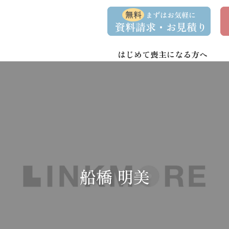
コ
ナ
資
事
ン
ビ
料
前
請
相
テ
ゲ
求
談
ン
ー
・
予
お
約
はじめて喪主になる方へ
ツ
シ
問
へ
ョ
い
合
ス
ン
わ
キ
に
せ
ッ
移
プ
動
船橋 明美