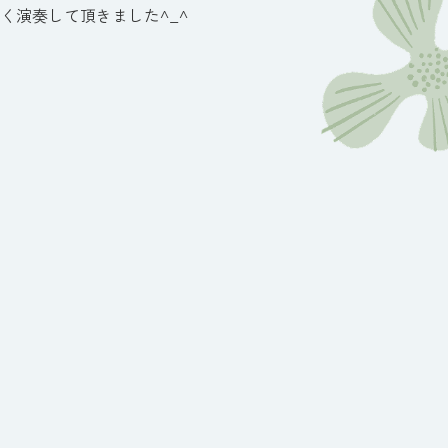
演奏して頂きました^⁠_⁠^