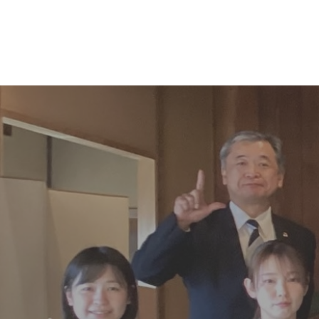
コ
ナ
ン
ビ
テ
ゲ
ン
ー
ツ
シ
へ
ョ
ス
ン
キ
に
ッ
移
プ
動