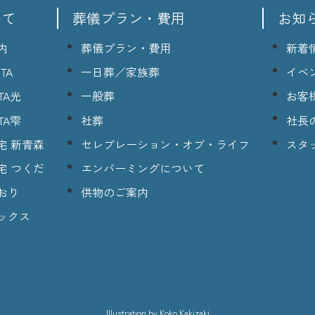
いて
葬儀プラン・費用
お知
内
葬儀プラン・費用
新着
TA
一日葬／家族葬
イベ
TA光
一般葬
お客
TA雫
社葬
社長
宅 新青森
セレブレーション・オブ・ライフ
スタ
宅 つくだ
エンバーミングについて
おり
供物のご案内
ックス
lllustration
by Koko Kakizaki