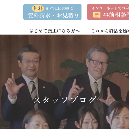
資
事
料
前
請
相
求
談
・
予
お
約
はじめて喪主になる方へ
これから終活を始
問
い
合
わ
せ
スタッフブログ