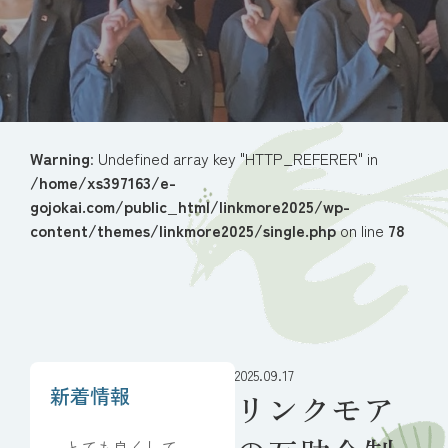
Warning
: Undefined array key "HTTP_REFERER" in
/home/xs397163/e-
gojokai.com/public_html/linkmore2025/wp-
content/themes/linkmore2025/single.php
on line
78
2025.09.17
新着情報
リンクモア
とても良くしてい