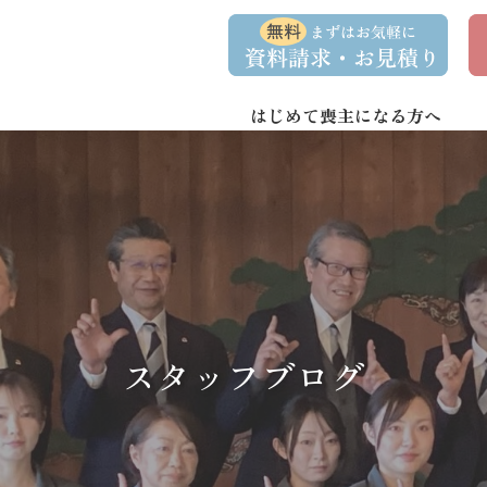
コ
ナ
資
事
ン
ビ
料
前
請
相
テ
ゲ
求
談
ン
ー
・
予
お
約
はじめて喪主になる方へ
ツ
シ
問
へ
ョ
い
合
ス
ン
わ
キ
に
せ
ッ
移
プ
動
スタッフブログ