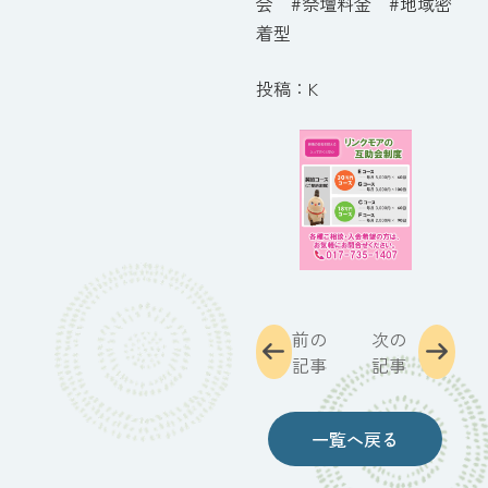
会 #祭壇料金 #地域密
着型
投稿：K
前の
次の
記事
記事
一覧へ戻る