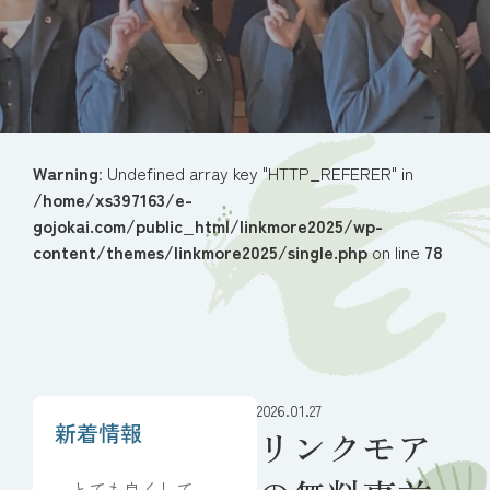
Warning
: Undefined array key "HTTP_REFERER" in
/home/xs397163/e-
gojokai.com/public_html/linkmore2025/wp-
content/themes/linkmore2025/single.php
on line
78
2026.01.27
新着情報
リンクモア
とても良くしてい