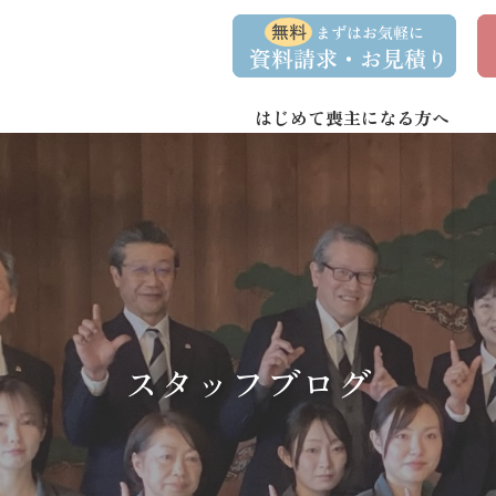
コ
ナ
資
事
ン
ビ
料
前
請
相
テ
ゲ
求
談
ン
ー
・
予
お
約
はじめて喪主になる方へ
ツ
シ
問
へ
ョ
い
合
ス
ン
わ
キ
に
せ
ッ
移
プ
動
スタッフブログ