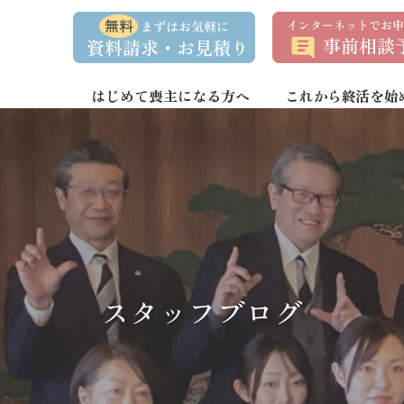
資
事
料
前
請
相
求
談
・
予
お
約
はじめて喪主になる方へ
これから終活を始
問
い
合
わ
せ
スタッフブログ