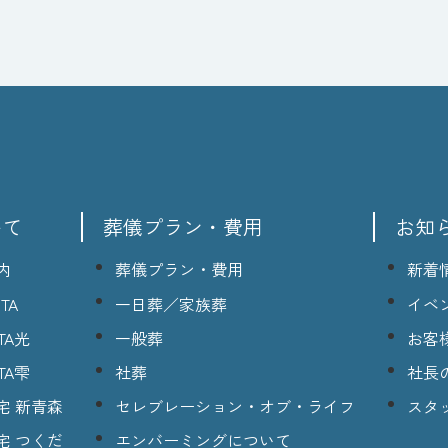
いて
葬儀プラン・費用
お知
内
葬儀プラン・費用
新着
TA
一日葬／家族葬
イベ
TA光
一般葬
お客
TA雫
社葬
社長
宅 新青森
セレブレーション・オブ・ライフ
スタ
宅 つくだ
エンバーミングについて