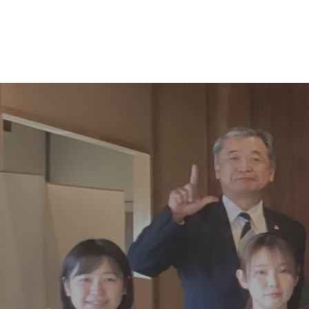
コ
ナ
ン
ビ
テ
ゲ
ン
ー
ツ
シ
へ
ョ
ス
ン
キ
に
ッ
移
プ
動