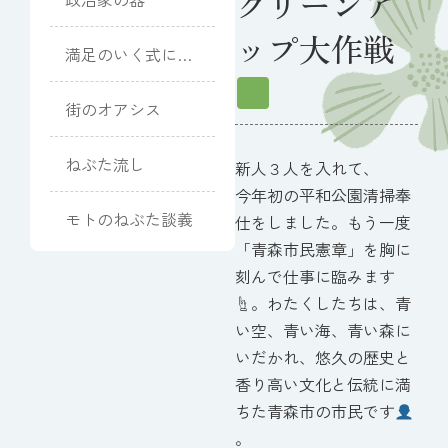
クリーンア
ップ大作戦
満足のいく式にな
りました
街のオアシス
ねぶた流し
新人３人を入れて、
今年初の平和公園清掃奉
モトのねぶた談義
仕をしました。もう一度
「青森市民憲章」を胸に
刻んで仕事に臨みます
☝
。わたくしたちは、青
い空、青い海、青い森に
いだかれ、悠久の歴史と
香り高い文化と伝統に満
ちた青森市の市民です
。