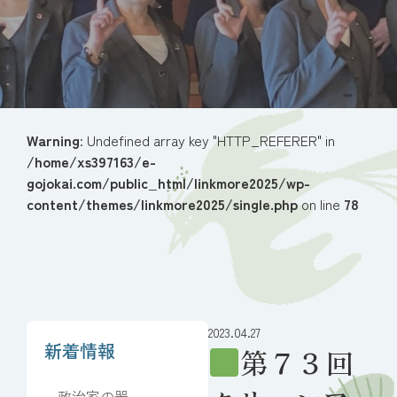
Warning
: Undefined array key "HTTP_REFERER" in
/home/xs397163/e-
gojokai.com/public_html/linkmore2025/wp-
content/themes/linkmore2025/single.php
on line
78
2023.04.27
新着情報
第７３回
政治家の器