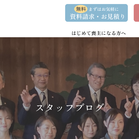
コ
ナ
資
事
ン
ビ
料
前
請
相
テ
ゲ
求
談
ン
ー
・
予
お
約
はじめて喪主になる方へ
ツ
シ
問
へ
ョ
い
合
ス
ン
わ
キ
に
せ
ッ
移
プ
動
スタッフブログ