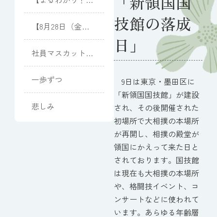
「新領国国
儀のマナー
】
技館の落成
「御霊前」と「御
【8月28日（金）
仏前」の違い
開催】向日葵と夏
日」
光のピアノコンサ
社員マスカット
ート
(Muscat)
一歩ずつ
9日は東京・墨田区に
「新領国国技館」が建設
悲しみ
され、その後開催された
初場所で大相撲の本場所
が再開し、相撲の殿堂が
領国にかえって来た日と
されております。国技館
は現在も大相撲の本場所
や、格闘技イベント、コ
ンサートなどに使われて
います。あらゆる年齢層