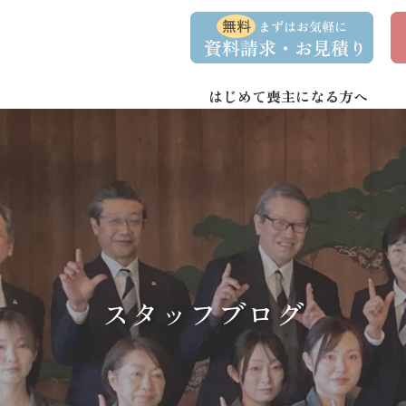
コ
ナ
資
事
ン
ビ
料
前
請
相
テ
ゲ
求
談
ン
ー
・
予
お
約
はじめて喪主になる方へ
ツ
シ
問
へ
ョ
い
合
ス
ン
わ
キ
に
せ
ッ
移
プ
動
スタッフブログ