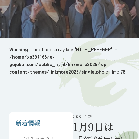
Warning
: Undefined array key "HTTP_REFERER" in
/home/xs397163/e-
gojokai.com/public_html/linkmore2025/wp-
content/themes/linkmore2025/single.php
on line
78
2026.01.09
新着情報
1月9日は
【まるわかり！葬