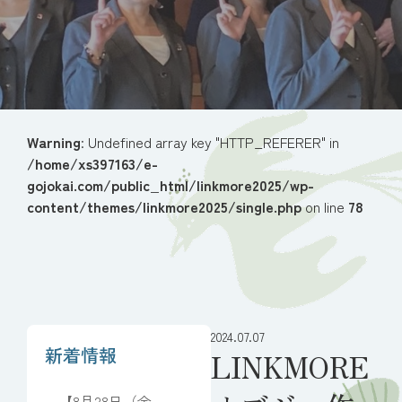
Warning
: Undefined array key "HTTP_REFERER" in
/home/xs397163/e-
gojokai.com/public_html/linkmore2025/wp-
content/themes/linkmore2025/single.php
on line
78
2024.07.07
新着情報
LINKMORE
【8月28日（金）