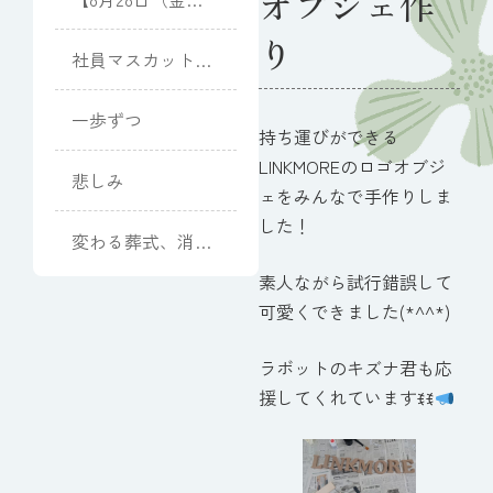
オブジェ作
開催】向日葵と夏
り
光のピアノコンサ
社員マスカット
ート
(Muscat)
一歩ずつ
持ち運びができる
LINKMOREのロゴオブジ
悲しみ
ェをみんなで手作りしま
した！
変わる葬式、消え
るお墓
素人ながら試行錯誤して
可愛くできました(*^^*)
ラボットのキズナ君も応
援してくれていますꉂꉂ