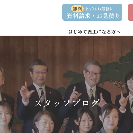
コ
ナ
資
事
ン
ビ
料
前
請
相
テ
ゲ
求
談
ン
ー
・
予
お
約
はじめて喪主になる方へ
ツ
シ
問
へ
ョ
い
合
ス
ン
わ
キ
に
せ
ッ
移
プ
動
スタッフブログ