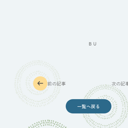
産
申
請
ＢＵ
前の記事
次の記
一覧へ戻る