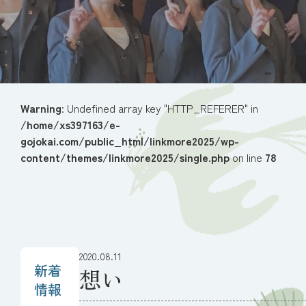
Warning
: Undefined array key "HTTP_REFERER" in
/home/xs397163/e-
gojokai.com/public_html/linkmore2025/wp-
content/themes/linkmore2025/single.php
on line
78
2020.08.11
新着
想い
情報