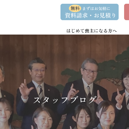
コ
ナ
資
事
ン
ビ
料
前
請
相
テ
ゲ
求
談
ン
ー
・
予
お
約
はじめて喪主になる方へ
ツ
シ
問
へ
ョ
い
合
ス
ン
わ
キ
に
せ
ッ
移
プ
動
スタッフブログ