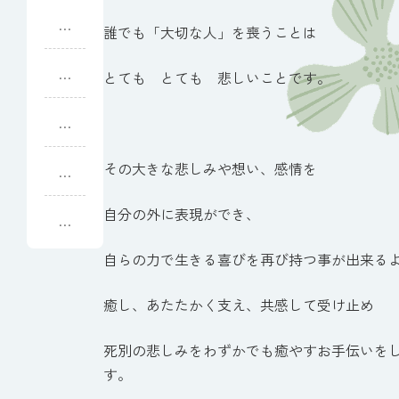
満
誰でも「大切な人」を喪うことは
足
の
街
とても とても 悲しいことです。
い
の
く
オ
ね
式
ア
ぶ
に
シ
た
その大きな悲しみや想い、感情を
モ
な
ス
流
ト
り
し
の
自分の外に表現ができ、
ま
関
ね
し
乃
ぶ
た
自らの力で生きる喜びを再び持つ事が出来る
井
た
酒
談
癒し、あたたかく支え、共感して受け止め
造
義
の
自
死別の悲しみをわずかでも癒やすお手伝いを
己
す。
破