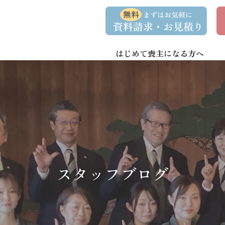
コ
ナ
資
事
ン
ビ
料
前
請
相
テ
ゲ
求
談
ン
ー
・
予
お
約
はじめて喪主になる方へ
ツ
シ
問
へ
ョ
い
合
ス
ン
わ
キ
に
せ
ッ
移
プ
動
スタッフブログ