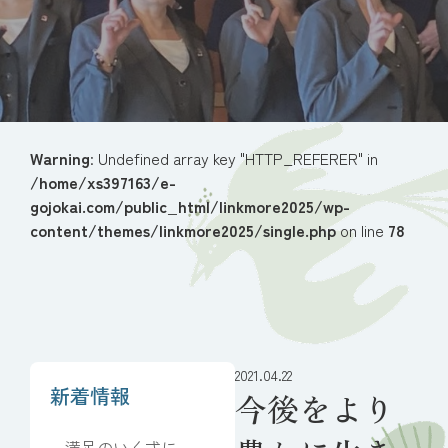
Warning
: Undefined array key "HTTP_REFERER" in
/home/xs397163/e-
gojokai.com/public_html/linkmore2025/wp-
content/themes/linkmore2025/single.php
on line
78
2021.04.22
新着情報
今後をより
満足のいく式にな