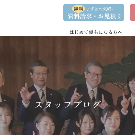
コ
ナ
資
事
ン
ビ
料
前
請
相
テ
ゲ
求
談
ン
ー
・
予
お
約
はじめて喪主になる方へ
ツ
シ
問
へ
ョ
い
合
ス
ン
わ
キ
に
せ
ッ
移
プ
動
スタッフブログ