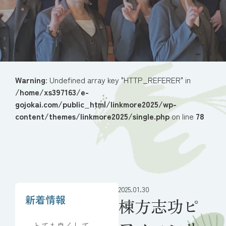
Warning
: Undefined array key "HTTP_REFERER" in
/home/xs397163/e-
gojokai.com/public_html/linkmore2025/wp-
content/themes/linkmore2025/single.php
on line
78
2025.01.30
新着情報
棟方志功ピ
とても良くしてい