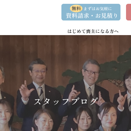
コ
ナ
資
事
ン
ビ
料
前
請
相
テ
ゲ
求
談
ン
ー
・
予
お
約
はじめて喪主になる方へ
ツ
シ
問
へ
ョ
い
合
ス
ン
わ
キ
に
せ
ッ
移
プ
動
スタッフブログ