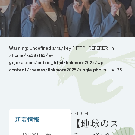
Warning
: Undefined array key "HTTP_REFERER" in
/home/xs397163/e-
gojokai.com/public_html/linkmore2025/wp-
content/themes/linkmore2025/single.php
on line
78
2024.07.24
新着情報
【地球のス
【8月28日（金）