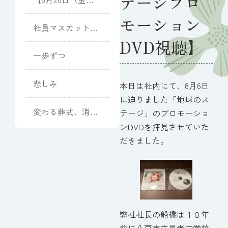
テージプロ
開催】向日葵と夏
モーション
光のピアノコンサ
社員マスカット
ート
(Muscat)
DVD視聴】
一歩ずつ
悲しみ
本日は社内にて、8月6日
に迫りました「地球のス
変わる葬式、消え
テージ」のプロモーショ
るお墓
ンDVDを拝見させていた
だきました。
弊社社長の船橋は１０年
前に八戸市立長者中学校