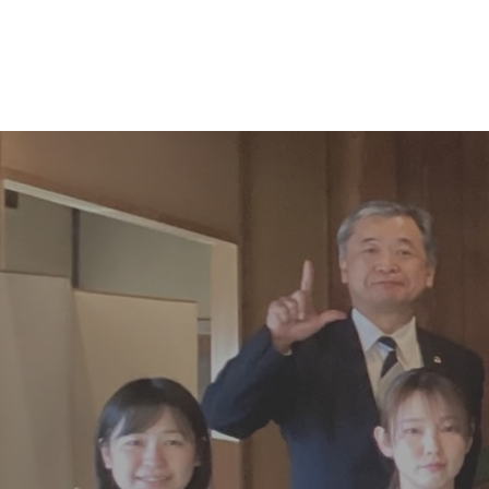
コ
ナ
ン
ビ
テ
ゲ
ン
ー
ツ
シ
へ
ョ
ス
ン
キ
に
ッ
移
プ
動