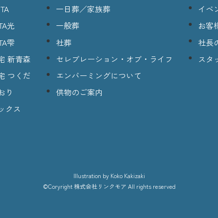
TA
一日葬／家族葬
イベ
TA光
一般葬
お客
TA雫
社葬
社長
宅 新青森
セレブレーション・オブ・ライフ
スタ
宅 つくだ
エンバーミングについて
おり
供物のご案内
ックス
lllustration
by Koko Kakizaki
©Coryright
株式会社リンクモア
All rights reserved