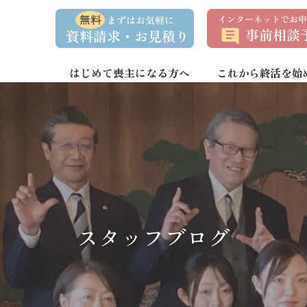
資
事
料
前
請
相
求
談
・
予
お
約
はじめて喪主になる方へ
これから終活を始
問
い
合
わ
せ
スタッフブログ