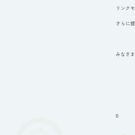
リンクモ
さらに提
みなさま
B