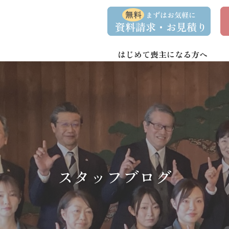
コ
ナ
資
事
ン
ビ
料
前
請
相
テ
ゲ
求
談
ン
ー
・
予
お
約
はじめて喪主になる方へ
ツ
シ
問
へ
ョ
い
合
ス
ン
わ
キ
に
せ
ッ
移
プ
動
スタッフブログ