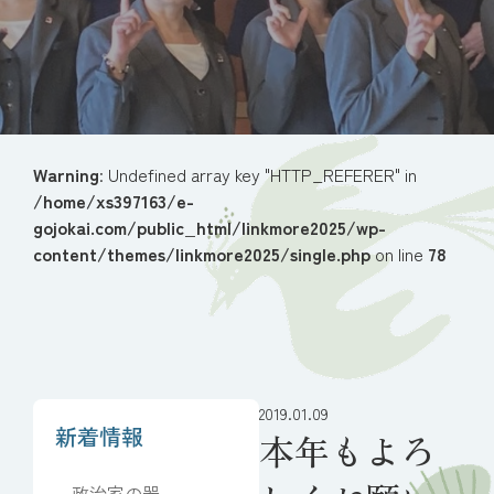
Warning
: Undefined array key "HTTP_REFERER" in
/home/xs397163/e-
gojokai.com/public_html/linkmore2025/wp-
content/themes/linkmore2025/single.php
on line
78
2019.01.09
新着情報
本年もよろ
政治家の器