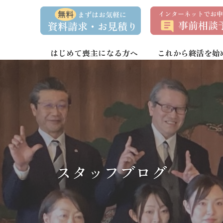
資
事
料
前
請
相
求
談
・
予
お
約
はじめて喪主になる方へ
これから終活を始
問
い
合
わ
せ
スタッフブログ