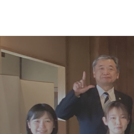
コ
ナ
ン
ビ
テ
ゲ
ン
ー
ツ
シ
へ
ョ
ス
ン
キ
に
ッ
移
プ
動