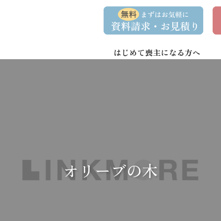
コ
ナ
資
事
ン
ビ
料
前
請
相
テ
ゲ
求
談
ン
ー
・
予
お
約
はじめて喪主になる方へ
ツ
シ
問
へ
ョ
い
合
ス
ン
わ
キ
に
せ
ッ
移
プ
動
オリーブの木