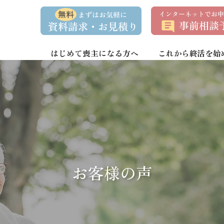
資
事
料
前
請
相
求
談
・
予
お
約
はじめて喪主になる方へ
これから終活を始
問
い
合
わ
せ
お客様の声