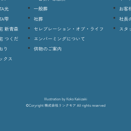
TA光
一般葬
お客
TA雫
社葬
社長
宅 新青森
セレブレーション・オブ・ライフ
スタ
宅 つくだ
エンバーミングについて
おり
供物のご案内
ックス
lllustration
by Koko Kakizaki
©Coryright
株式会社リンクモア
All rights reserved