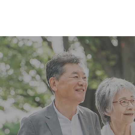
コ
ナ
ン
ビ
テ
ゲ
ン
ー
ツ
シ
へ
ョ
ス
ン
キ
に
ッ
移
プ
動