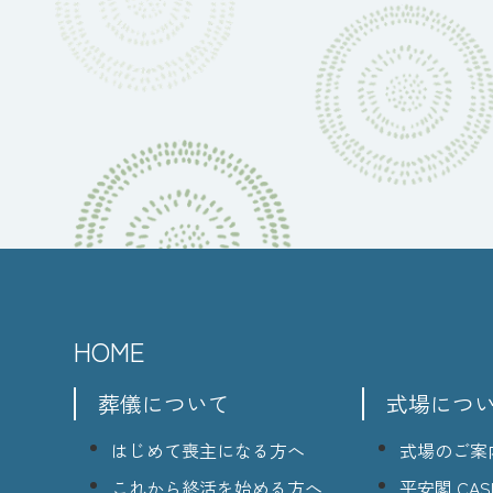
HOME
葬儀について
式場につ
はじめて喪主になる方へ
式場のご案
これから終活を始める方へ
平安閣 CASI