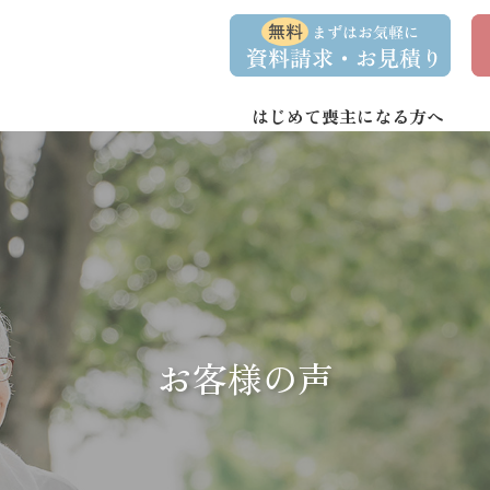
コ
ナ
資
事
ン
ビ
料
前
請
相
テ
ゲ
求
談
ン
ー
・
予
お
約
はじめて喪主になる方へ
ツ
シ
問
へ
ョ
い
合
ス
ン
わ
キ
に
せ
ッ
移
プ
動
お客様の声