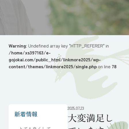
Warning
: Undefined array key "HTTP_REFERER" in
/home/xs397163/e-
gojokai.com/public_html/linkmore2025/wp-
content/themes/linkmore2025/single.php
on line
78
2025.07.23
新着情報
大変満足し
とても良くしてい