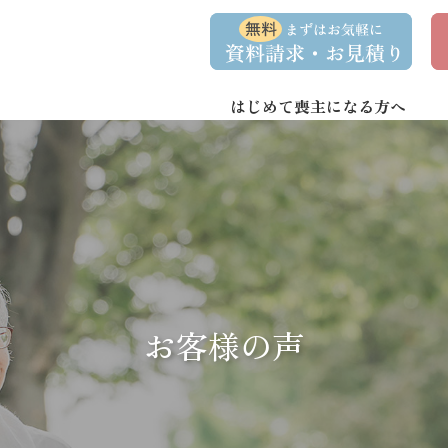
コ
ナ
資
事
ン
ビ
料
前
請
相
テ
ゲ
求
談
ン
ー
・
予
お
約
はじめて喪主になる方へ
ツ
シ
問
へ
ョ
い
合
ス
ン
わ
キ
に
せ
ッ
移
プ
動
お客様の声