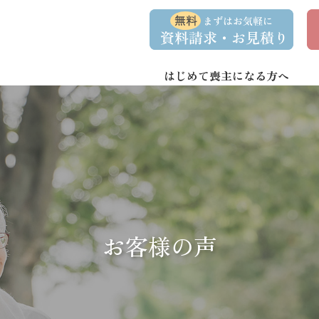
コ
ナ
資
事
ン
ビ
料
前
請
相
テ
ゲ
求
談
ン
ー
・
予
お
約
はじめて喪主になる方へ
ツ
シ
問
へ
ョ
い
合
ス
ン
わ
キ
に
せ
ッ
移
プ
動
お客様の声