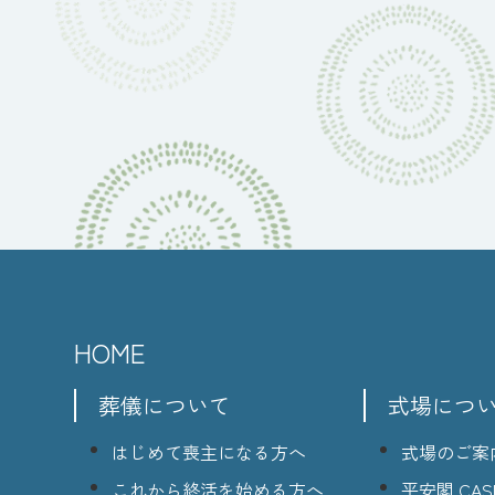
HOME
葬儀について
式場につ
はじめて喪主になる方へ
式場のご案
これから終活を始める方へ
平安閣 CASI