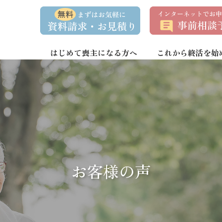
資
事
料
前
請
相
求
談
・
予
お
約
はじめて喪主になる方へ
これから終活を始
問
い
合
わ
せ
お客様の声