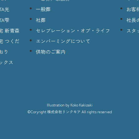
TA光
一般葬
お客
TA雫
社葬
社長
宅 新青森
セレブレーション・オブ・ライフ
スタ
宅 つくだ
エンバーミングについて
おり
供物のご案内
ックス
lllustration
by Koko Kakizaki
©Coryright
株式会社リンクモア
All rights reserved