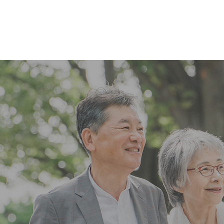
コ
ナ
ン
ビ
テ
ゲ
ン
ー
ツ
シ
へ
ョ
ス
ン
キ
に
ッ
移
プ
動