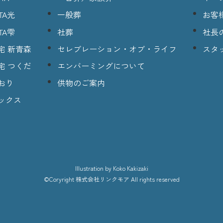
TA光
一般葬
お客
TA雫
社葬
社長
宅 新青森
セレブレーション・オブ・ライフ
スタ
宅 つくだ
エンバーミングについて
おり
供物のご案内
ックス
lllustration
by Koko Kakizaki
©Coryright
株式会社リンクモア
All rights reserved