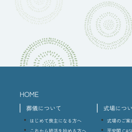
HOME
葬儀について
式場につ
はじめて喪主になる方へ
式場のご案
これから終活を始める方へ
平安閣 CASI