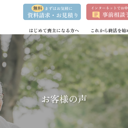
資
事
料
前
請
相
求
談
・
予
お
約
はじめて喪主になる方へ
これから終活を始
問
い
合
わ
せ
お客様の声