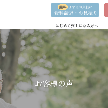
コ
ナ
資
事
ン
ビ
料
前
請
相
テ
ゲ
求
談
ン
ー
・
予
お
約
はじめて喪主になる方へ
ツ
シ
問
へ
ョ
い
合
ス
ン
わ
キ
に
せ
ッ
移
プ
動
お客様の声