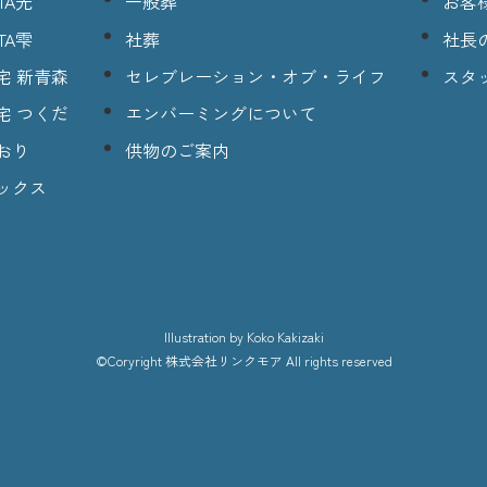
TA光
一般葬
お客
TA雫
社葬
社長
宅 新青森
セレブレーション・オブ・ライフ
スタ
宅 つくだ
エンバーミングについて
おり
供物のご案内
ックス
lllustration
by Koko Kakizaki
©Coryright
株式会社リンクモア
All rights reserved