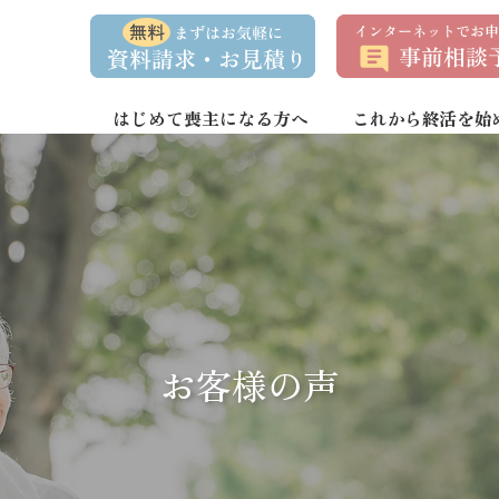
資
事
料
前
請
相
求
談
・
予
お
約
はじめて喪主になる方へ
これから終活を始
問
い
合
わ
せ
お客様の声