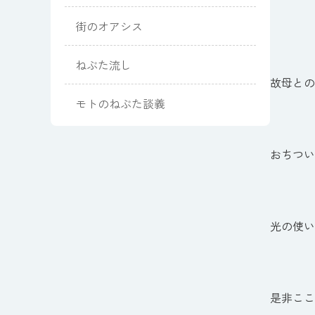
街のオアシス
ねぶた流し
故母との
モトのねぶた談義
おちつい
光の使い
是非ここ