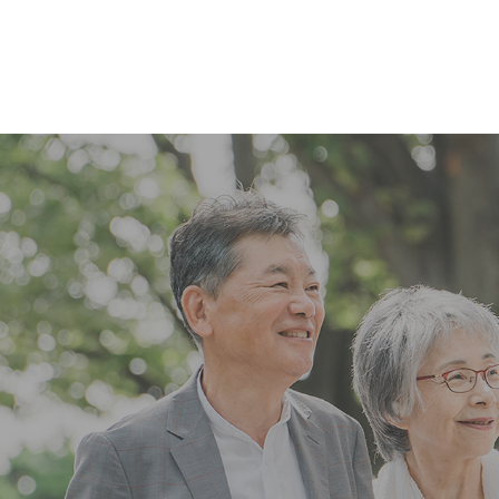
コ
ナ
ン
ビ
テ
ゲ
ン
ー
ツ
シ
へ
ョ
ス
ン
キ
に
ッ
移
プ
動