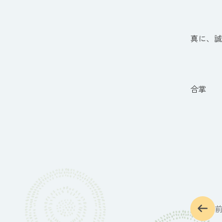
真に、誠
合掌