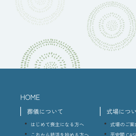
HOME
葬儀について
式場につ
はじめて喪主になる方へ
式場のご案
これから終活を始める方へ
平安閣 CASI