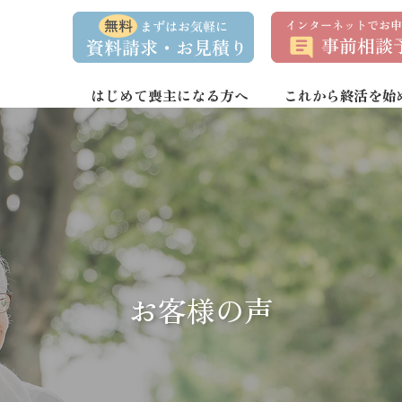
資
事
料
前
請
相
求
談
・
予
お
約
はじめて喪主になる方へ
これから終活を始
問
い
合
わ
せ
お客様の声