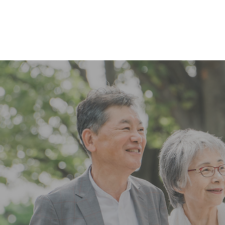
コ
ナ
ン
ビ
テ
ゲ
ン
ー
ツ
シ
へ
ョ
ス
ン
キ
に
ッ
移
プ
動