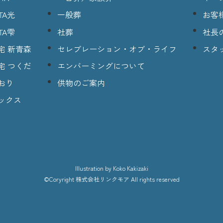
TA光
一般葬
お客
TA雫
社葬
社長
宅 新青森
セレブレーション・オブ・ライフ
スタ
宅 つくだ
エンバーミングについて
おり
供物のご案内
ックス
lllustration
by Koko Kakizaki
©Coryright
株式会社リンクモア
All rights reserved