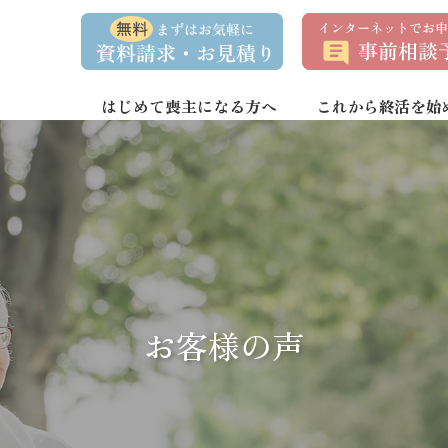
資
事
料
前
請
相
求
談
・
予
お
約
はじめて喪主になる方へ
これから終活を始
問
い
合
わ
せ
お客様の声