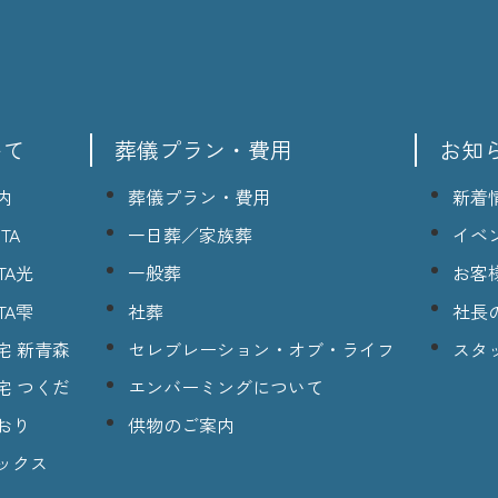
いて
葬儀プラン・費用
お知
内
葬儀プラン・費用
新着
TA
一日葬／家族葬
イベ
TA光
一般葬
お客
TA雫
社葬
社長
宅 新青森
セレブレーション・オブ・ライフ
スタ
宅 つくだ
エンバーミングについて
おり
供物のご案内
ックス