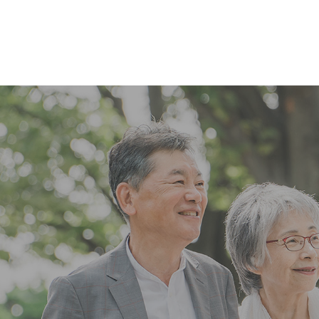
コ
ナ
ン
ビ
テ
ゲ
ン
ー
ツ
シ
へ
ョ
ス
ン
キ
に
ッ
移
プ
動