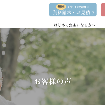
コ
ナ
資
事
ン
ビ
料
前
請
相
テ
ゲ
求
談
ン
ー
・
予
お
約
はじめて喪主になる方へ
ツ
シ
問
へ
ョ
い
合
ス
ン
わ
キ
に
せ
ッ
移
プ
動
お客様の声