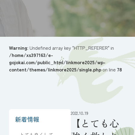
Warning
: Undefined array key "HTTP_REFERER" in
/home/xs397163/e-
gojokai.com/public_html/linkmore2025/wp-
content/themes/linkmore2025/single.php
on line
78
2022.10.19
新着情報
【とても心
とても良くしてい