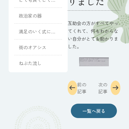
りました
ただきました
政治家の器
互助会の方がすべてやっ
てくれて、何もわからな
満足のいく式にな
りました
い自分がとても助かりま
した。
街のオアシス
ねぶた流し
前の
次の
記事
記事
一覧へ戻る