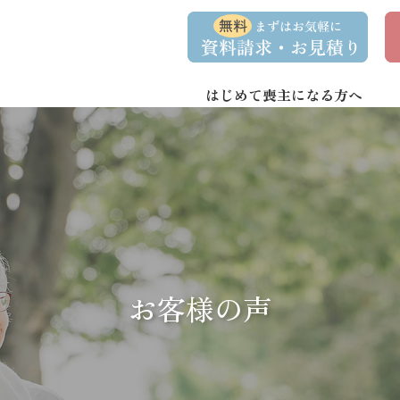
コ
ナ
資
事
ン
ビ
料
前
請
相
テ
ゲ
求
談
ン
ー
・
予
お
約
はじめて喪主になる方へ
ツ
シ
問
へ
ョ
い
合
ス
ン
わ
キ
に
せ
ッ
移
プ
動
お客様の声