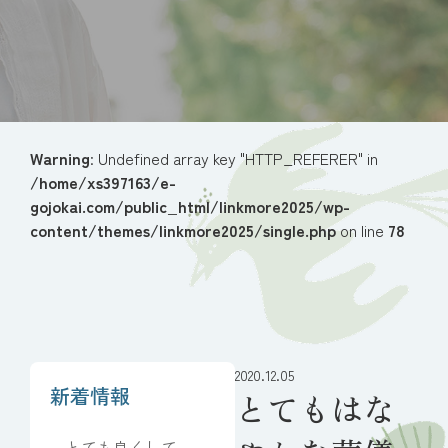
Warning
: Undefined array key "HTTP_REFERER" in
/home/xs397163/e-
gojokai.com/public_html/linkmore2025/wp-
content/themes/linkmore2025/single.php
on line
78
2020.12.05
新着情報
とてもはな
とても良くしてい