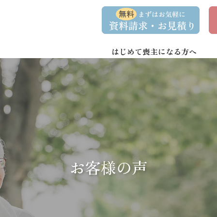
コ
ナ
資
事
ン
ビ
料
前
請
相
テ
ゲ
求
談
ン
ー
・
予
お
約
はじめて喪主になる方へ
ツ
シ
問
へ
ョ
い
合
ス
ン
わ
キ
に
せ
ッ
移
プ
動
お客様の声