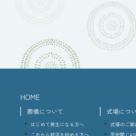
HOME
葬儀について
式場につ
はじめて喪主になる方へ
式場のご案
これから終活を始める方へ
平安閣 CASI