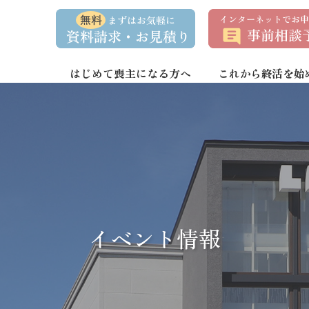
資
事
料
前
請
相
求
談
・
予
お
約
はじめて喪主になる方へ
これから終活を始
問
い
合
わ
せ
イベント情報