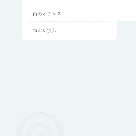
街のオアシス
ねぶた流し