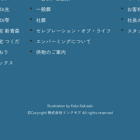
TA光
一般葬
お客
TA雫
社葬
社長
宅 新青森
セレブレーション・オブ・ライフ
スタ
宅 つくだ
エンバーミングについて
おり
供物のご案内
ックス
lllustration
by Koko Kakizaki
©Coryright
株式会社リンクモア
All rights reserved