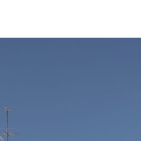
コ
ナ
ン
ビ
テ
ゲ
ン
ー
ツ
シ
へ
ョ
ス
ン
キ
に
ッ
移
プ
動