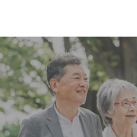
コ
ナ
ン
ビ
テ
ゲ
ン
ー
ツ
シ
へ
ョ
ス
ン
キ
に
ッ
移
プ
動