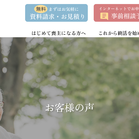
資
事
料
前
請
相
求
談
・
予
お
約
はじめて喪主になる方へ
これから終活を始
問
い
合
わ
せ
お客様の声