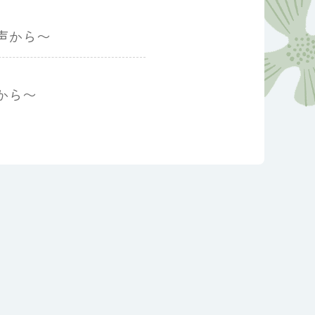
声から〜
から〜