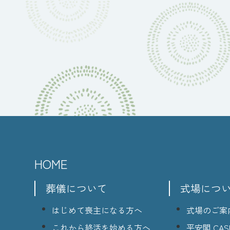
HOME
葬儀について
式場につ
はじめて喪主になる方へ
式場のご案
これから終活を始める方へ
平安閣 CASI