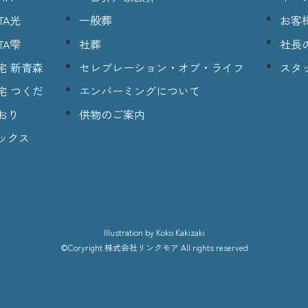
TA光
一般葬
お客
TA雫
社葬
社長
宅 新青森
セレブレーション・オブ・ライフ
スタ
宅 つくだ
エンバーミングについて
おり
供物のご案内
ックス
lllustration
by Koko Kakizaki
©Coryright
株式会社リンクモア
All rights reserved