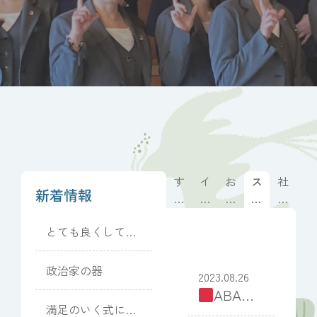
す
イ
お
ス
社
新着情報
べ
ベ
客
タ
長
て
ン
様
ッ
の
とても良くしてい
ト
の
フ
想
ただきました
情
声
ブ
い
報
ロ
政治家の器
2023.08.26
グ
ABA番
満足のいく式にな
組祭出展