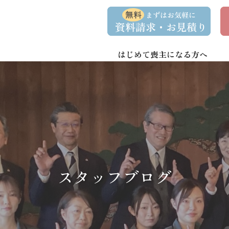
コ
ナ
資
事
ン
ビ
料
前
請
相
テ
ゲ
求
談
ン
ー
・
予
お
約
はじめて喪主になる方へ
ツ
シ
問
へ
ョ
い
合
ス
ン
わ
キ
に
せ
ッ
移
プ
動
スタッフブログ