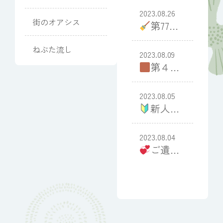
りました
2023.08.26
街のオアシス
第77回
クリーン
ねぶた流し
アップ大
2023.08.09
第４回
作戦
いきいき
ほっとち
2023.08.05
新人の
ゃん塾
基本
～
社内研修
2023.08.04
ご遺族
２日目～
の心に残
る接遇を
～社内
研修１日
目～