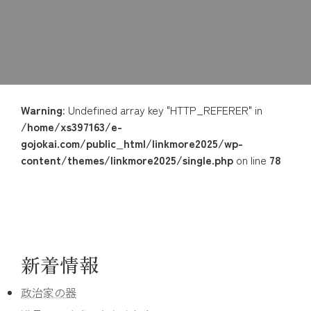
Warning
: Undefined array key "HTTP_REFERER" in
/home/xs397163/e-
gojokai.com/public_html/linkmore2025/wp-
content/themes/linkmore2025/single.php
on line
78
新着情報
政治家の器