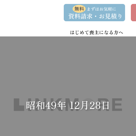
コ
ナ
資
事
ン
ビ
料
前
請
相
テ
ゲ
求
談
ン
ー
・
予
お
約
はじめて喪主になる方へ
ツ
シ
問
へ
ョ
い
合
ス
ン
わ
キ
に
せ
ッ
移
プ
動
昭和49年 12月28日