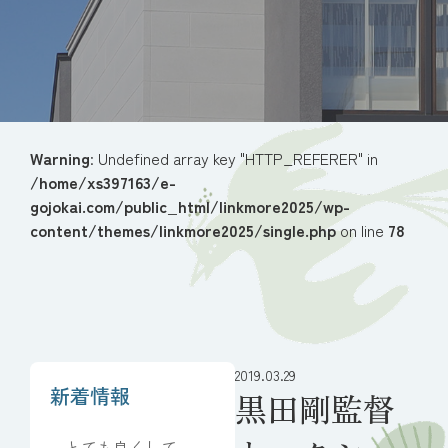
Warning
: Undefined array key "HTTP_REFERER" in
/home/xs397163/e-
gojokai.com/public_html/linkmore2025/wp-
content/themes/linkmore2025/single.php
on line
78
2019.03.29
新着情報
黒田剛監督
とても良くしてい