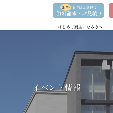
コ
ナ
資
事
ン
ビ
料
前
請
相
テ
ゲ
求
談
ン
ー
・
予
お
約
はじめて喪主になる方へ
ツ
シ
問
へ
ョ
い
合
ス
ン
わ
キ
に
せ
ッ
移
プ
動
イベント情報