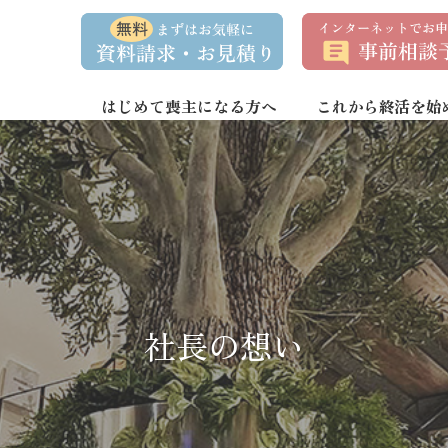
資
事
料
前
請
相
求
談
・
予
お
約
はじめて喪主になる方へ
これから終活を始
問
い
合
わ
せ
社長の想い