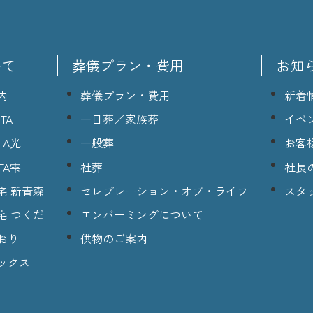
いて
葬儀プラン・費用
お知
内
葬儀プラン・費用
新着
TA
一日葬／家族葬
イベ
TA光
一般葬
お客
TA雫
社葬
社長
宅 新青森
セレブレーション・オブ・ライフ
スタ
宅 つくだ
エンバーミングについて
おり
供物のご案内
ックス