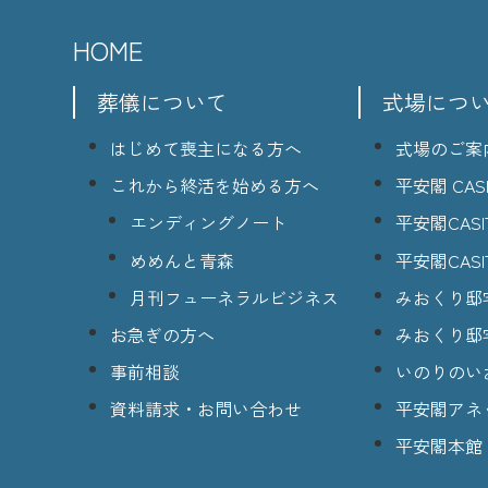
HOME
葬儀について
式場につ
はじめて喪主になる方へ
式場のご案
これから終活を始める方へ
平安閣 CASI
エンディングノート
平安閣CASI
めめんと青森
平安閣CASI
月刊フューネラルビジネス
みおくり邸
お急ぎの方へ
みおくり邸
事前相談
いのりのい
資料請求・お問い合わせ
平安閣アネ
平安閣本館