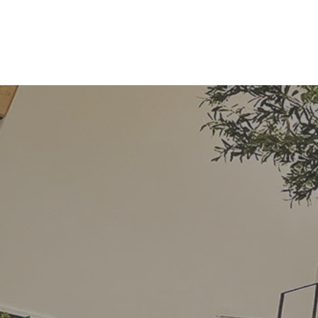
コ
ナ
ン
ビ
テ
ゲ
ン
ー
ツ
シ
へ
ョ
ス
ン
キ
に
ッ
移
プ
動