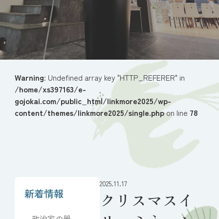
Warning
: Undefined array key "HTTP_REFERER" in
/home/xs397163/e-
gojokai.com/public_html/linkmore2025/wp-
content/themes/linkmore2025/single.php
on line
78
2025.11.17
新着情報
クリスマスイ
政治家の器