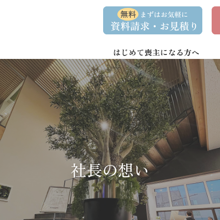
コ
ナ
資
事
ン
ビ
料
前
請
相
テ
ゲ
求
談
ン
ー
・
予
お
約
はじめて喪主になる方へ
ツ
シ
問
へ
ョ
い
合
ス
ン
わ
キ
に
せ
ッ
移
プ
動
社長の想い