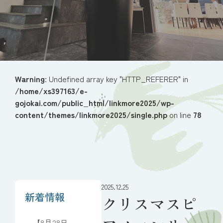
Warning
: Undefined array key "HTTP_REFERER" in
/home/xs397163/e-
gojokai.com/public_html/linkmore2025/wp-
content/themes/linkmore2025/single.php
on line
78
2025.12.25
新着情報
クリスマスピ
【8月28日