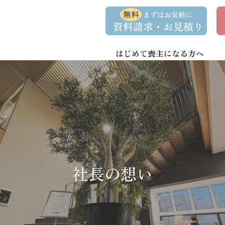
コ
ナ
資
事
ン
ビ
料
前
請
相
テ
ゲ
求
談
ン
ー
・
予
お
約
はじめて喪主になる方へ
ツ
シ
問
へ
ョ
い
合
ス
ン
わ
キ
に
せ
ッ
移
プ
動
社長の想い