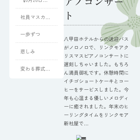
アノコンサー
（金）開催】
ト
向日葵と夏光
社員マスカッ
のピアノコン
ト(Muscat)
サート
一歩ずつ
八甲田ホテルからの送迎バス
がノロノロで、リンクモアク
悲しみ
リスマスピアノコンサートに
遅刻しちゃいました。もちろ
変わる葬式、
ん満員御礼です。休憩時間に
消えるお墓
イチゴショートケーキとコー
ヒーをサービスしました。今
年も心温まる優しいメロディ
ーに癒されました。年末のヒ
ーリングタイムをリンクモア
新社屋で…