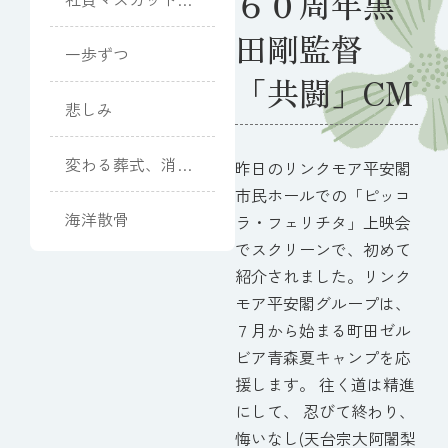
６０周年黒
(Muscat)
田剛監督
一歩ずつ
「共闘」CM
悲しみ
変わる葬式、消え
昨日のリンクモア平安閣
るお墓
市民ホールでの「ピッコ
海洋散骨
ラ・フェリチタ」上映会
でスクリーンで、初めて
紹介されました。リンク
モア平安閣グループは、
７月から始まる町田ゼル
ビア青森夏キャンプを応
援します。 往く道は精進
にして、 忍びて終わり、
悔いなし(天台宗大阿闍梨