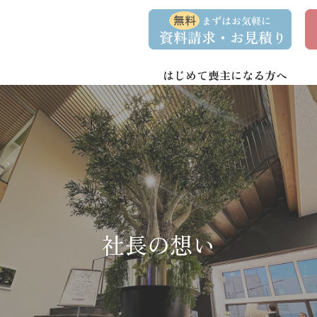
コ
ナ
資
事
ン
ビ
料
前
請
相
テ
ゲ
求
談
ン
ー
・
予
お
約
はじめて喪主になる方へ
ツ
シ
問
へ
ョ
い
合
ス
ン
わ
キ
に
せ
ッ
移
プ
動
社長の想い