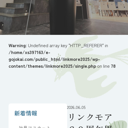
Warning
: Undefined array key "HTTP_REFERER" in
/home/xs397163/e-
gojokai.com/public_html/linkmore2025/wp-
content/themes/linkmore2025/single.php
on line
78
2026.06.05
新着情報
リンクモア
社員マスカット