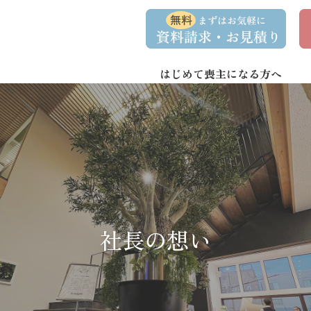
コ
ナ
資
事
ン
ビ
料
前
請
相
テ
ゲ
求
談
ン
ー
・
予
お
約
はじめて喪主になる方へ
ツ
シ
問
へ
ョ
い
合
ス
ン
わ
キ
に
せ
ッ
移
プ
動
社長の想い