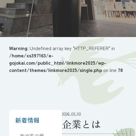
Warning
: Undefined array key "HTTP_REFERER" in
/home/xs397163/e-
gojokai.com/public_html/linkmore2025/wp-
content/themes/linkmore2025/single.php
on line
78
2026.05.30
新着情報
企業とは
政治家の器