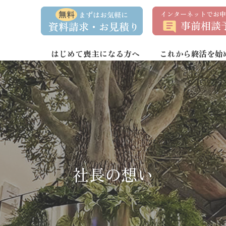
資
事
料
前
請
相
求
談
・
予
お
約
はじめて喪主になる方へ
これから終活を始
問
い
合
わ
せ
社長の想い