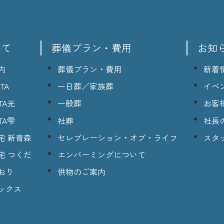
いて
葬儀プラン・費用
お知
内
葬儀プラン・費用
新着
TA
一日葬／家族葬
イベ
TA光
一般葬
お客
TA雫
社葬
社長
宅 新青森
セレブレーション・オブ・ライフ
スタ
宅 つくだ
エンバーミングについて
おり
供物のご案内
ックス