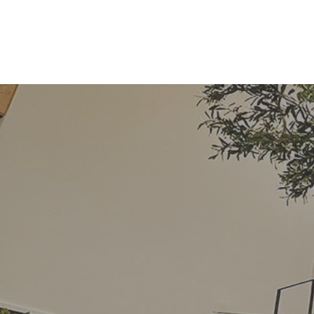
コ
ナ
ン
ビ
テ
ゲ
ン
ー
ツ
シ
へ
ョ
ス
ン
キ
に
ッ
移
プ
動