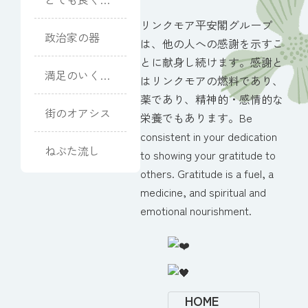
ていただきま
リンクモア平安閣グループ
した
政治家の器
は、他の人への感謝を示すこ
とに献身し続けます。感謝と
満足のいく式
はリンクモアの燃料であり、
になりました
薬であり、精神的・感情的な
街のオアシス
栄養でもあります。Be
consistent in your dedication
ねぶた流し
to showing your gratitude to
others. Gratitude is a fuel, a
medicine, and spiritual and
emotional nourishment.
HOME