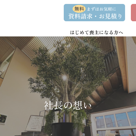
コ
ナ
資
事
ン
ビ
料
前
請
相
テ
ゲ
求
談
ン
ー
・
予
お
約
はじめて喪主になる方へ
ツ
シ
問
へ
ョ
い
合
ス
ン
わ
キ
に
せ
ッ
移
プ
動
社長の想い