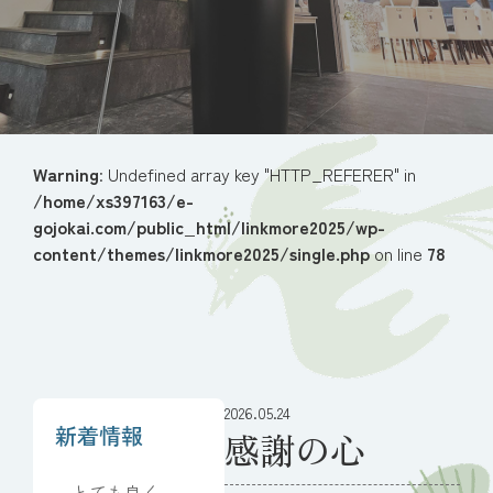
Warning
: Undefined array key "HTTP_REFERER" in
/home/xs397163/e-
gojokai.com/public_html/linkmore2025/wp-
content/themes/linkmore2025/single.php
on line
78
2026.05.24
新着情報
感謝の心
とても良くし