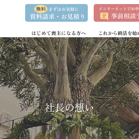
資
事
料
前
請
相
求
談
・
予
お
約
はじめて喪主になる方へ
これから終活を始
問
い
合
わ
せ
社長の想い