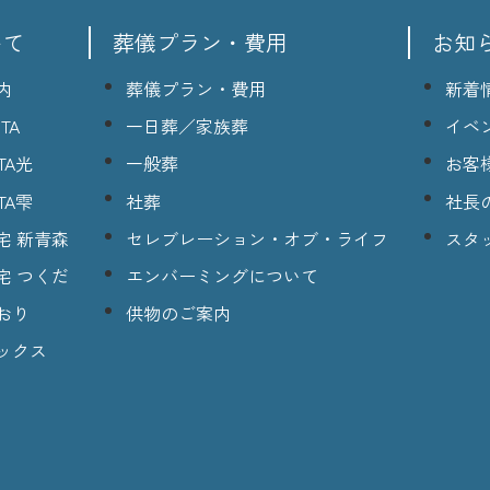
いて
葬儀プラン・費用
お知
内
葬儀プラン・費用
新着
TA
一日葬／家族葬
イベ
TA光
一般葬
お客
TA雫
社葬
社長
宅 新青森
セレブレーション・オブ・ライフ
スタ
宅 つくだ
エンバーミングについて
おり
供物のご案内
ックス