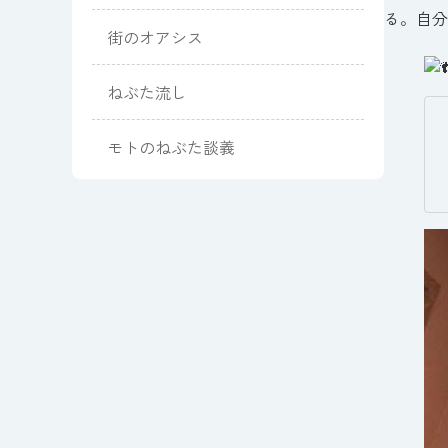
る。自分に恥
街のオアシス
ねぶた流し
モトのねぶた談義