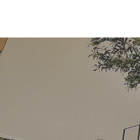
コ
ナ
ン
ビ
テ
ゲ
ン
ー
ツ
シ
へ
ョ
ス
ン
キ
に
ッ
移
プ
動