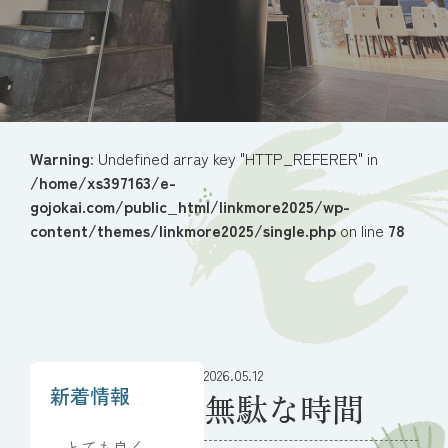
Warning
: Undefined array key "HTTP_REFERER" in
/home/xs397163/e-
gojokai.com/public_html/linkmore2025/wp-
content/themes/linkmore2025/single.php
on line
78
2026.05.12
新着情報
無駄な時間
とても良くし