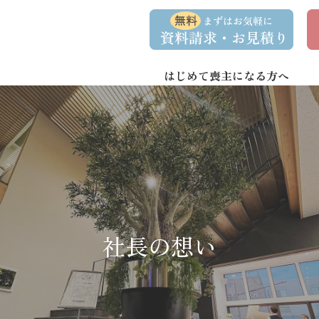
コ
ナ
資
事
ン
ビ
料
前
請
相
テ
ゲ
求
談
ン
ー
・
予
お
約
はじめて喪主になる方へ
ツ
シ
問
へ
ョ
い
合
ス
ン
わ
キ
に
せ
ッ
移
プ
動
社長の想い