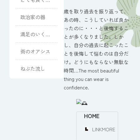
ていただきま
歳を取り過去を振り返って、
した
政治家の器
あの時、こうしていれば良か
ったのに・・・と後悔するこ
満足のいく式
とが多くなりました。しか
になりました
し、自分の過去に起こったこ
街のオアシス
とを後悔して悩むのは自分だ
け。どうにもならない無駄な
ねぶた流し
時間…The most beautiful
thing you can wear is
confidence.
HOME
LINKMORE